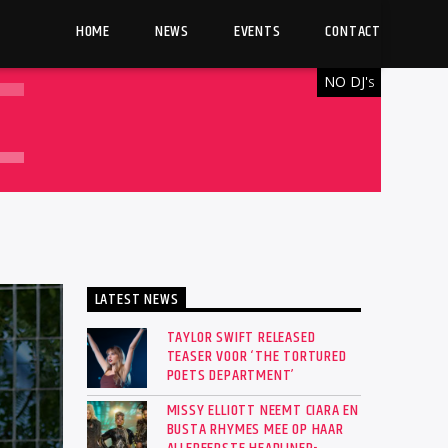
HOME
NEWS
EVENTS
CONTACT
NO DJ'
S
LATEST NEWS
TAYLOR SWIFT RELEASED
TEASER VOOR ‘THE TORTURED
POETS DEPARTMENT’
MISSY ELLIOTT NEEMT CIARA EN
BUSTA RHYMES MEE OP HAAR