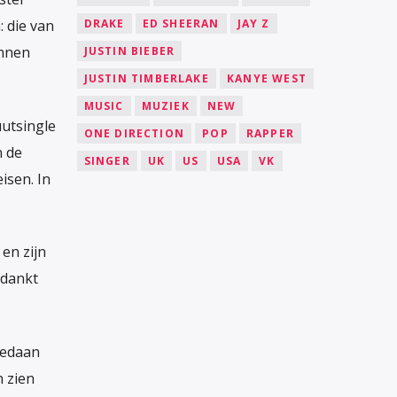
DRAKE
ED SHEERAN
JAY Z
: die van
onnen
JUSTIN BIEBER
JUSTIN TIMBERLAKE
KANYE WEST
MUSIC
MUZIEK
NEW
uutsingle
ONE DIRECTION
POP
RAPPER
n de
SINGER
UK
US
USA
VK
isen. In
en zijn
 dankt
gedaan
n zien