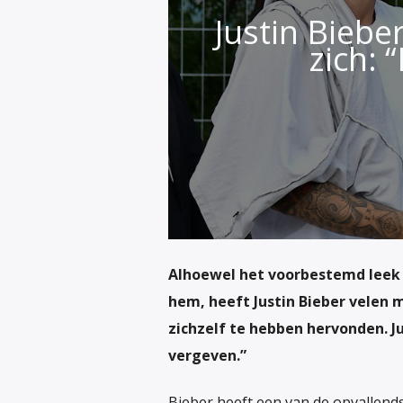
Justin Biebe
zich: 
Alhoewel het voorbestemd leek t
hem, heeft Justin Bieber velen 
zichzelf te hebben hervonden.
J
vergeven.”
Bieber heeft een van de opvallend