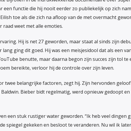
ar een functie die hij nooit eerder zo publiekelijk op zich nam
ij Eilish toe als die zich na afloop van de met overmacht gew
 raad weet met alle emoties.
varing. Hij is net 27 geworden, maar staat al sinds zijn deb
ar lang ging dit goed. Hij was een meisjesidool dat als een va
YouTube benutte, maar daarna begon zijn succes zijn tol te e
oem bereikte, verloor hij de controle over zijn leven.
r twee belangrijke factoren, zegt hij. Zijn hervonden geloof 
y Baldwin. Bieber bidt regelmatig, werd opnieuw gedoopt en
leven een stuk rustiger water geworden. “Ik heb veel dingen 
n de spiegel gekeken en besloot te veranderen. Nu wil ik late