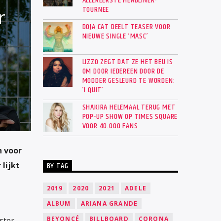
ALLEREERSTE HEADLINER-
TOURNEE
r
DOJA CAT DEELT TEASER VOOR
NIEUWE SINGLE ‘MASC’
LIZZO ZEGT DAT ZE HET BEU IS
OM DOOR IEDEREEN DOOR DE
MODDER GESLEURD TE WORDEN:
‘I QUIT’
SHAKIRA HELEMAAL TERUG MET
POP-UP SHOW OP TIMES SQUARE
VOOR 40.000 FANS
n voor
lijkt
BY TAG
n
2019
2020
2021
ADELE
ALBUM
ARIANA GRANDE
BEYONCÉ
BILLBOARD
CORONA
ster