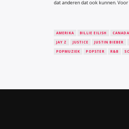
dat anderen dat ook kunnen. Voor h
AMERIKA
BILLIE EILISH
CANAD
JAY Z
JUSTICE
JUSTIN BIEBER
POPMUZIEK
POPSTER
R&B
S