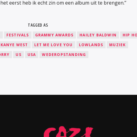
et eerst heb ik echt zin om een album uit te brengen.’’
TAGGED AS
A
FESTIVALS
GRAMMY AWARDS
HAILEY BALDWIN
HIP H
KANYE WEST
LET ME LOVE YOU
LOWLANDS
MUZIEK
ORRY
US
USA
WEDEROPSTANDING