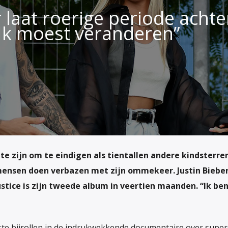
r laat roerige periode achte
“Ik moest veranderen”
e zijn om te eindigen als tientallen andere kindsterre
mensen doen verbazen met zijn ommekeer. Justin Bieber 
ustice
is zijn tweede album in veertien maanden. “Ik be
ste bijrollen in de indrukwekkende documentaire over super