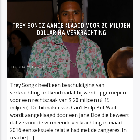
TREY SONGZ AANGEKLAAGD VOOR 20 MILJOEN
DOLLAR NA VERKRACHTING
FEBRUARY 16, 2022
Trey Songz heeft een beschuldiging van
verkrachting ontkend nadat hij werd opgeroepen
voor een rechtszaak van $ 20 miljoen (£ 15
miljoen). De hitmaker van Can’t Help But Wait
wordt aangeklaagd door een Jane Doe die beweert
dat ze vóór de vermeende verkrachting in maart
2016 een seksuele relatie had met de zangeres. In
reactie […]