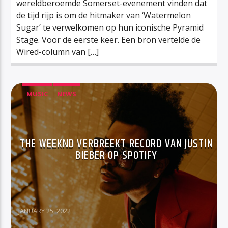
wereldberoemde Somerset-evenement vinden dat
de tijd rijp is om de hitmaker van ‘Watermelon
Sugar’ te verwelkomen op hun iconische Pyramid
Stage. Voor de eerste keer. Een bron vertelde de
Wired-column van […]
MUSIC
NEWS
THE WEEKND VERBREEKT RECORD VAN JUSTIN
BIEBER OP SPOTIFY
JANUARY 25, 2022