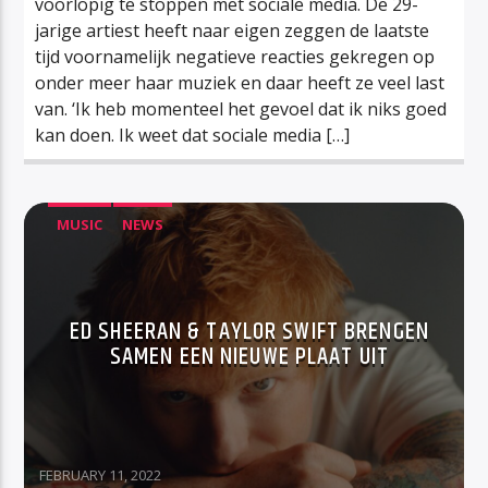
voorlopig te stoppen met sociale media. De 29-
jarige artiest heeft naar eigen zeggen de laatste
tijd voornamelijk negatieve reacties gekregen op
onder meer haar muziek en daar heeft ze veel last
van. ‘Ik heb momenteel het gevoel dat ik niks goed
kan doen. Ik weet dat sociale media […]
MUSIC
NEWS
ED SHEERAN & TAYLOR SWIFT BRENGEN
SAMEN EEN NIEUWE PLAAT UIT
FEBRUARY 11, 2022