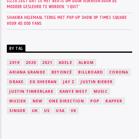
LIZZO ZEGT DAT ZE HET BEU IS OM DOOR IEDEREEN DOOR DE
MODDER GESLEURD TE WORDEN: ‘I QUIT’
SHAKIRA HELEMAAL TERUG MET POP-UP SHOW OP TIMES SQUARE
VOOR 40.000 FANS
BY TAG
2019
2020
2021
ADELE
ALBUM
ARIANA GRANDE
BEYONCÉ
BILLBOARD
CORONA
DRAKE
ED SHEERAN
JAY Z
JUSTIN BIEBER
JUSTIN TIMBERLAKE
KANYE WEST
MUSIC
MUZIEK
NEW
ONE DIRECTION
POP
RAPPER
SINGER
UK
US
USA
VK