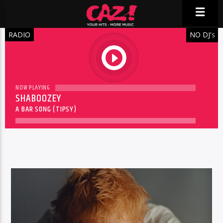
RADIO
NO DJ'
S
play
NOW PLAYING
SHABOOZEY
A BAR SONG (TIPSY)