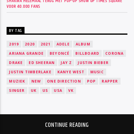
SHAKIRA HELEMAAL TERUG MET POP-UP SHOW OP TIMES SQUARE
VOOR 40.000 FANS
BY TAG
2019
2020
2021
ADELE
ALBUM
ARIANA GRANDE
BEYONCÉ
BILLBOARD
CORONA
DRAKE
ED SHEERAN
JAY Z
JUSTIN BIEBER
JUSTIN TIMBERLAKE
KANYE WEST
MUSIC
MUZIEK
NEW
ONE DIRECTION
POP
RAPPER
SINGER
UK
US
USA
VK
CONTINUE READING