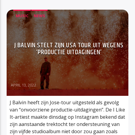
MUSIC
NEWS
J BALVIN STELT ZIJN USA TOUR UIT WEGENS
‘PRODUCTIE UITDAGINGEN’
APRIL 13, 2022
J Balvin heeft zijn Jose-tour uitgesteld als gevolg
van “onvoorziene productie-uitdagingen”. De I Like
It-artiest maakte dinsdag op Instagram bekend dat
zijn aanstaande trektocht ter ondersteuning van
zijn vijfde studioalbum niet door zou gaan zoals