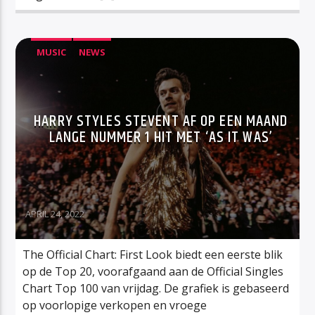
MUSIC
NEWS
HARRY STYLES STEVENT AF OP EEN MAAND
LANGE NUMMER 1 HIT MET ‘AS IT WAS’
APRIL 24, 2022
The Official Chart: First Look biedt een eerste blik
op de Top 20, voorafgaand aan de Official Singles
Chart Top 100 van vrijdag. De grafiek is gebaseerd
op voorlopige verkopen en vroege