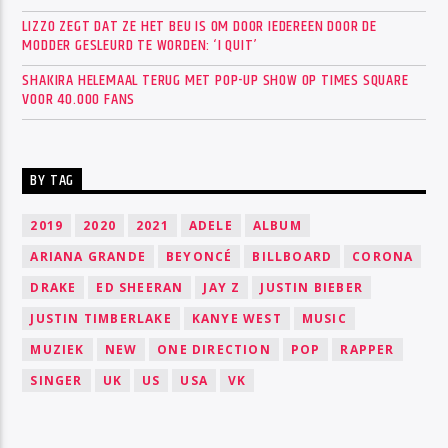
LIZZO ZEGT DAT ZE HET BEU IS OM DOOR IEDEREEN DOOR DE
MODDER GESLEURD TE WORDEN: ‘I QUIT’
SHAKIRA HELEMAAL TERUG MET POP-UP SHOW OP TIMES SQUARE
VOOR 40.000 FANS
BY TAG
2019
2020
2021
ADELE
ALBUM
ARIANA GRANDE
BEYONCÉ
BILLBOARD
CORONA
DRAKE
ED SHEERAN
JAY Z
JUSTIN BIEBER
JUSTIN TIMBERLAKE
KANYE WEST
MUSIC
MUZIEK
NEW
ONE DIRECTION
POP
RAPPER
SINGER
UK
US
USA
VK