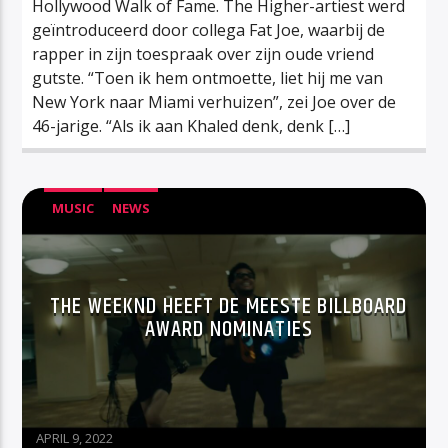
Hollywood Walk of Fame. The Higher-artiest werd
geïntroduceerd door collega Fat Joe, waarbij de
rapper in zijn toespraak over zijn oude vriend
gutste. “Toen ik hem ontmoette, liet hij me van
New York naar Miami verhuizen”, zei Joe over de
46-jarige. “Als ik aan Khaled denk, denk […]
MUSIC
NEWS
THE WEEKND HEEFT DE MEESTE BILLBOARD
AWARD NOMINATIES
APRIL 9, 2022