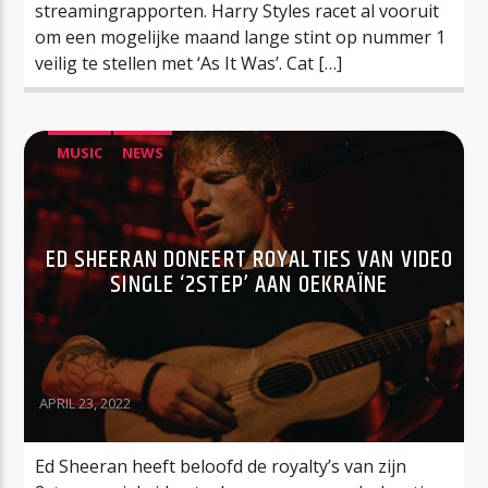
streamingrapporten. Harry Styles racet al vooruit
om een mogelijke maand lange stint op nummer 1
veilig te stellen met ‘As It Was’. Cat […]
MUSIC
NEWS
ED SHEERAN DONEERT ROYALTIES VAN VIDEO
SINGLE ‘2STEP’ AAN OEKRAÏNE
APRIL 23, 2022
Ed Sheeran heeft beloofd de royalty’s van zijn