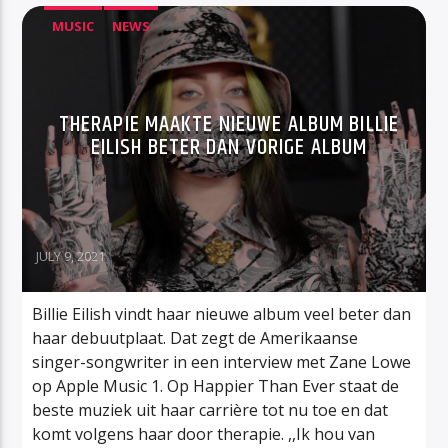
MUSIC
NEWS
THERAPIE MAAKTE NIEUWE ALBUM BILLIE
EILISH BETER DAN VORIGE ALBUM
JULY 9, 2021
Billie Eilish vindt haar nieuwe album veel beter dan
haar debuutplaat. Dat zegt de Amerikaanse
singer-songwriter in een interview met Zane Lowe
op Apple Music 1. Op Happier Than Ever staat de
beste muziek uit haar carrière tot nu toe en dat
komt volgens haar door therapie. ,,Ik hou van