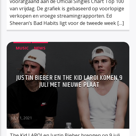
voorafgaand aan de Official Singles Chart Top 100
van vrijdag. De grafiek is gebaseerd op voorlopige
verkopen en vroege streamingrapporten. Ed
Sheeran’s Bad Habits ligt voor de tweede week […]
MUSIC
NEWS
JUSTIN BIEBER EN THE KID LAROI KOMEN 9
JULI MET NIEUWE PLAAT
JULY 1, 2021
The Kid LAROI en Justin Bieber brengen op 9 juli