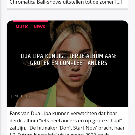
Chromatica Ball-shows uitstellen tot de zomer […]
MUSIC
NEWS
DUA LIPA KONDIGT DERDE ALBUM AAN:
GROTER EN COMPLEET ANDERS
JUNE 1, 2021
Fans van Dua Lipa kunnen verwachten dat haar
derde album “iets heel anders en op grote schaal”
zal zijn. De hitmaker ‘Don’t Start Now’ bracht haar
LP ‘Future Nostalgia’ uit in maart 2020 en de