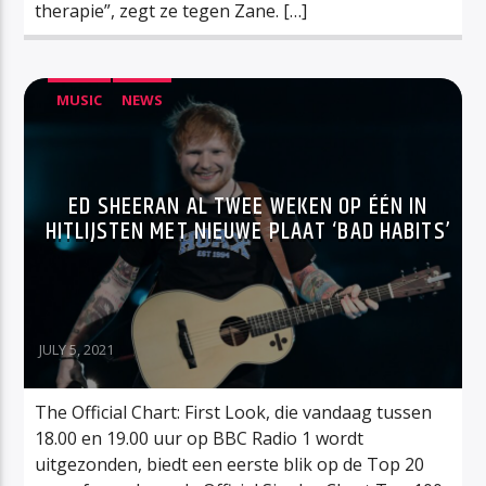
therapie”, zegt ze tegen Zane. […]
MUSIC
NEWS
ED SHEERAN AL TWEE WEKEN OP ÉÉN IN
HITLIJSTEN MET NIEUWE PLAAT ‘BAD HABITS’
JULY 5, 2021
The Official Chart: First Look, die vandaag tussen
18.00 en 19.00 uur op BBC Radio 1 wordt
uitgezonden, biedt een eerste blik op de Top 20