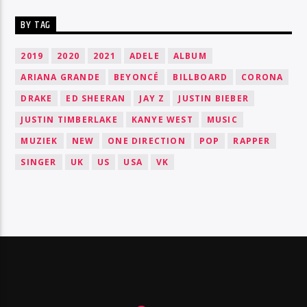
BY TAG
2019
2020
2021
ADELE
ALBUM
ARIANA GRANDE
BEYONCÉ
BILLBOARD
CORONA
DRAKE
ED SHEERAN
JAY Z
JUSTIN BIEBER
JUSTIN TIMBERLAKE
KANYE WEST
MUSIC
MUZIEK
NEW
ONE DIRECTION
POP
RAPPER
SINGER
UK
US
USA
VK