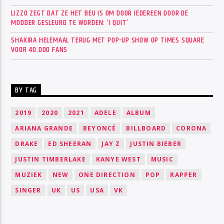
LIZZO ZEGT DAT ZE HET BEU IS OM DOOR IEDEREEN DOOR DE
MODDER GESLEURD TE WORDEN: ‘I QUIT’
SHAKIRA HELEMAAL TERUG MET POP-UP SHOW OP TIMES SQUARE
VOOR 40.000 FANS
BY TAG
2019
2020
2021
ADELE
ALBUM
ARIANA GRANDE
BEYONCÉ
BILLBOARD
CORONA
DRAKE
ED SHEERAN
JAY Z
JUSTIN BIEBER
JUSTIN TIMBERLAKE
KANYE WEST
MUSIC
MUZIEK
NEW
ONE DIRECTION
POP
RAPPER
SINGER
UK
US
USA
VK