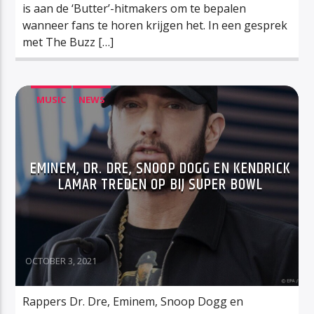
is aan de ‘Butter’-hitmakers om te bepalen
wanneer fans te horen krijgen het. In een gesprek
met The Buzz […]
MUSIC
NEWS
EMINEM, DR. DRE, SNOOP DOGG EN KENDRICK
LAMAR TREDEN OP BIJ SUPER BOWL
OCTOBER 3, 2021
Rappers Dr. Dre, Eminem, Snoop Dogg en