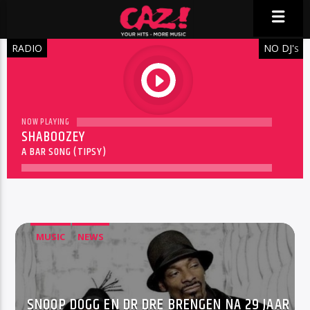
RADIO
NO DJ'
S
play
NOW PLAYING
SHABOOZEY
A BAR SONG (TIPSY)
MUSIC
NEWS
SNOOP DOGG EN DR DRE BRENGEN NA 29 JAAR