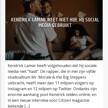
KENDRICK LAMAR WEET NIET HOE HIJ SOCIAL
MEDIA GEBRUIKT
AUGUST 27, 2022
Kendrick Lamar heeft volgehouden dat hij sociale
media niet “haat”. De rapper, die in mei zijn vijfde
studioalbum Mr. Morale & the Big Steppers
uitbracht, heeft meer dan 11 miljoen volgers op
Instagram en 12 miljoen op Twitter. Ondanks zijn
enorme aanhang post Kendrick zelden online, en
in een nieuw interview voor Citizen magazine
bekende […]