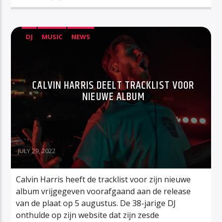
DJ
MUSIC
NEWS
CALVIN HARRIS DEELT TRACKLIST VOOR
NIEUWE ALBUM
JULY 29, 2022
Calvin Harris heeft de tracklist voor zijn nieuwe
album vrijgegeven voorafgaand aan de release
van de plaat op 5 augustus. De 38-jarige DJ
onthulde op zijn website dat zijn zesde