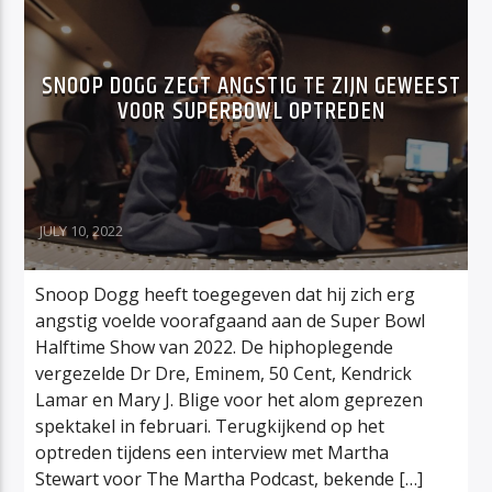
SNOOP DOGG ZEGT ANGSTIG TE ZIJN GEWEEST
VOOR SUPERBOWL OPTREDEN
JULY 10, 2022
Snoop Dogg heeft toegegeven dat hij zich erg
angstig voelde voorafgaand aan de Super Bowl
Halftime Show van 2022. De hiphoplegende
vergezelde Dr Dre, Eminem, 50 Cent, Kendrick
Lamar en Mary J. Blige voor het alom geprezen
spektakel in februari. Terugkijkend op het
optreden tijdens een interview met Martha
Stewart voor The Martha Podcast, bekende […]