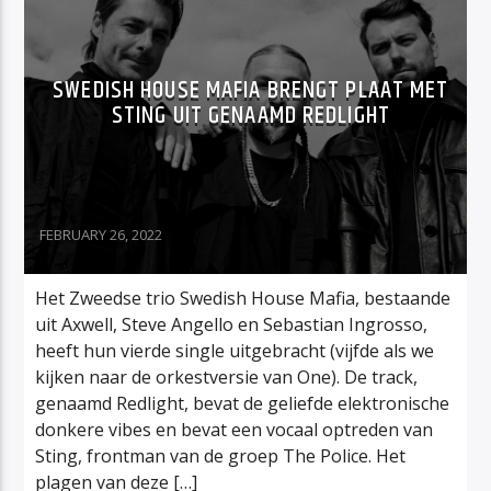
SWEDISH HOUSE MAFIA BRENGT PLAAT MET
STING UIT GENAAMD REDLIGHT
FEBRUARY 26, 2022
Het Zweedse trio Swedish House Mafia, bestaande
uit Axwell, Steve Angello en Sebastian Ingrosso,
heeft hun vierde single uitgebracht (vijfde als we
kijken naar de orkestversie van One). De track,
genaamd Redlight, bevat de geliefde elektronische
donkere vibes en bevat een vocaal optreden van
Sting, frontman van de groep The Police. Het
plagen van deze […]