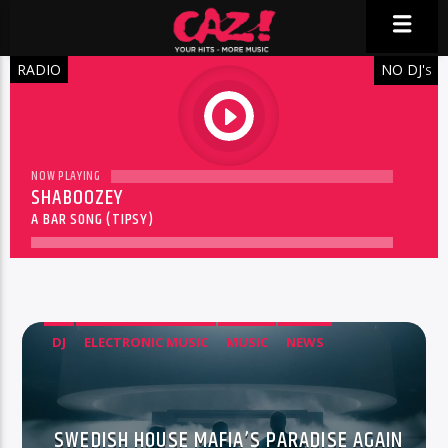
RADIO
NO DJ'
S
play
NOW PLAYING
SHABOOZEY
A BAR SONG (TIPSY)
DJ
ELECTRONIC MUSIC
MUSIC
NEWS
SWEDISH HOUSE MAFIA’S PARADISE AGAIN