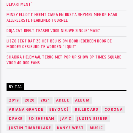
DEPARTMENT’
MISSY ELLIOTT NEEMT CIARA EN BUSTA RHYMES MEE OP HAAR
ALLEREERSTE HEADLINER-TOURNEE
DOJA CAT DEELT TEASER VOOR NIEUWE SINGLE ‘MASC’
LIZZO ZEGT DAT ZE HET BEU IS OM DOOR IEDEREEN DOOR DE
MODDER GESLEURD TE WORDEN: ‘I QUIT’
SHAKIRA HELEMAAL TERUG MET POP-UP SHOW OP TIMES SQUARE
VOOR 40.000 FANS
BY TAG
2019
2020
2021
ADELE
ALBUM
ARIANA GRANDE
BEYONCÉ
BILLBOARD
CORONA
DRAKE
ED SHEERAN
JAY Z
JUSTIN BIEBER
JUSTIN TIMBERLAKE
KANYE WEST
MUSIC