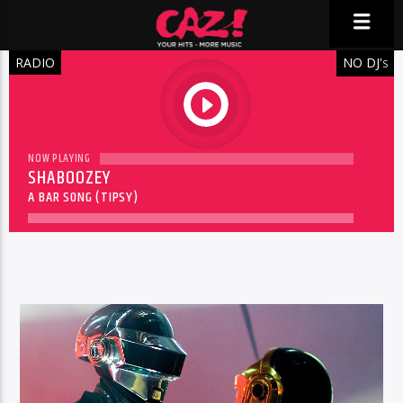
RADIO
NO DJ'
S
play
NOW PLAYING
SHABOOZEY
A BAR SONG (TIPSY)