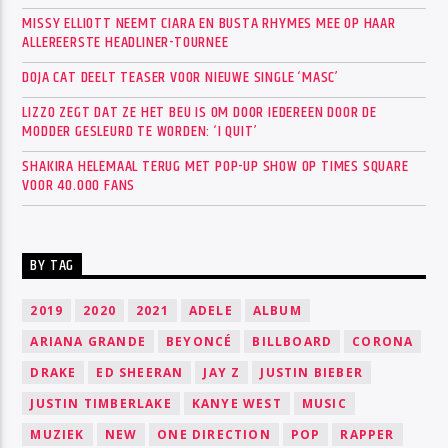
MISSY ELLIOTT NEEMT CIARA EN BUSTA RHYMES MEE OP HAAR
ALLEREERSTE HEADLINER-TOURNEE
DOJA CAT DEELT TEASER VOOR NIEUWE SINGLE ‘MASC’
LIZZO ZEGT DAT ZE HET BEU IS OM DOOR IEDEREEN DOOR DE
MODDER GESLEURD TE WORDEN: ‘I QUIT’
SHAKIRA HELEMAAL TERUG MET POP-UP SHOW OP TIMES SQUARE
VOOR 40.000 FANS
BY TAG
2019
2020
2021
ADELE
ALBUM
ARIANA GRANDE
BEYONCÉ
BILLBOARD
CORONA
DRAKE
ED SHEERAN
JAY Z
JUSTIN BIEBER
JUSTIN TIMBERLAKE
KANYE WEST
MUSIC
MUZIEK
NEW
ONE DIRECTION
POP
RAPPER