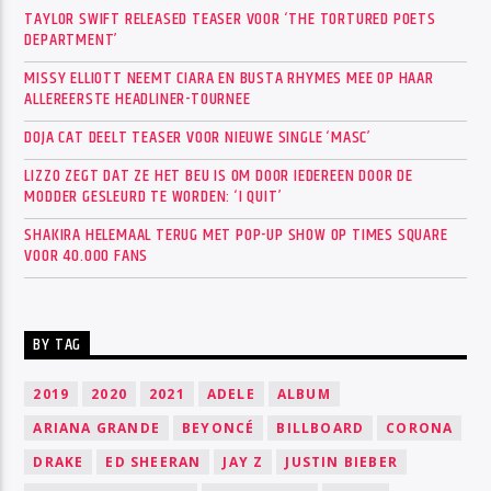
TAYLOR SWIFT RELEASED TEASER VOOR ‘THE TORTURED POETS
DEPARTMENT’
MISSY ELLIOTT NEEMT CIARA EN BUSTA RHYMES MEE OP HAAR
ALLEREERSTE HEADLINER-TOURNEE
DOJA CAT DEELT TEASER VOOR NIEUWE SINGLE ‘MASC’
LIZZO ZEGT DAT ZE HET BEU IS OM DOOR IEDEREEN DOOR DE
MODDER GESLEURD TE WORDEN: ‘I QUIT’
SHAKIRA HELEMAAL TERUG MET POP-UP SHOW OP TIMES SQUARE
VOOR 40.000 FANS
BY TAG
2019
2020
2021
ADELE
ALBUM
ARIANA GRANDE
BEYONCÉ
BILLBOARD
CORONA
DRAKE
ED SHEERAN
JAY Z
JUSTIN BIEBER