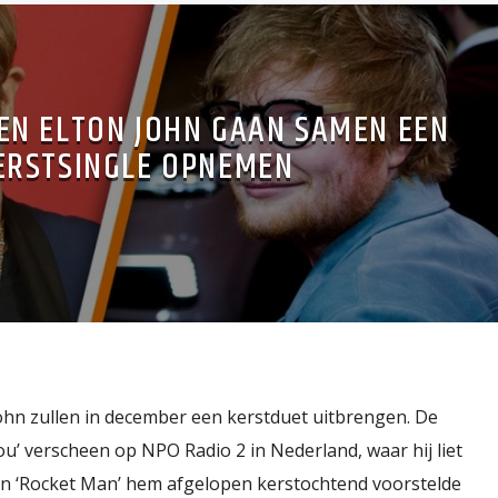
EN ELTON JOHN GAAN SAMEN EEN
ERSTSINGLE OPNEMEN
John zullen in december een kerstduet uitbrengen. De
u’ verscheen op NPO Radio 2 in Nederland, waar hij liet
an ‘Rocket Man’ hem afgelopen kerstochtend voorstelde