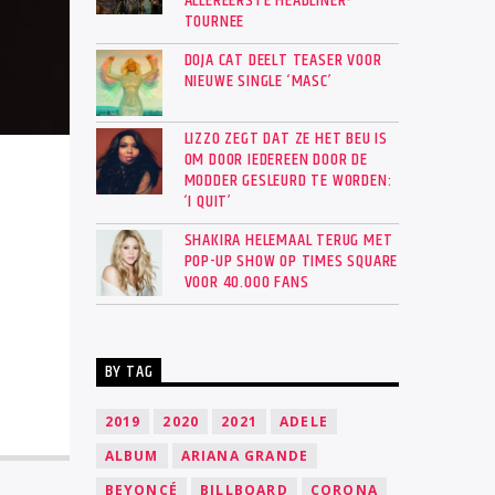
ALLEREERSTE HEADLINER-
TOURNEE
DOJA CAT DEELT TEASER VOOR
NIEUWE SINGLE ‘MASC’
LIZZO ZEGT DAT ZE HET BEU IS
OM DOOR IEDEREEN DOOR DE
MODDER GESLEURD TE WORDEN:
‘I QUIT’
SHAKIRA HELEMAAL TERUG MET
POP-UP SHOW OP TIMES SQUARE
VOOR 40.000 FANS
BY TAG
2019
2020
2021
ADELE
ALBUM
ARIANA GRANDE
BEYONCÉ
BILLBOARD
CORONA