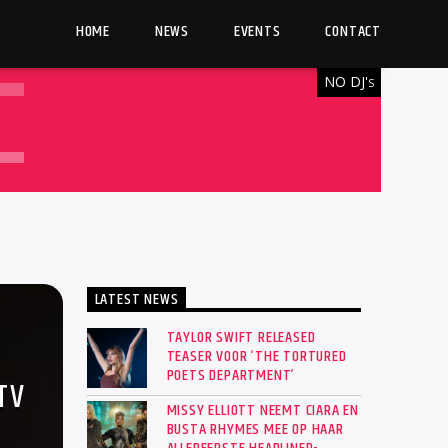
HOME
NEWS
EVENTS
CONTACT
NO DJ'
S
LATEST NEWS
TAYLOR SWIFT RELEASED
TEASER VOOR ‘THE TORTURED
POETS DEPARTMENT’
TV
MISSY ELLIOTT NEEMT CIARA EN
BUSTA RHYMES MEE OP HAAR