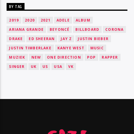
BY TAG
2019
2020
2021
ADELE
ALBUM
ARIANA GRANDE
BEYONCÉ
BILLBOARD
CORONA
DRAKE
ED SHEERAN
JAY Z
JUSTIN BIEBER
JUSTIN TIMBERLAKE
KANYE WEST
MUSIC
MUZIEK
NEW
ONE DIRECTION
POP
RAPPER
SINGER
UK
US
USA
VK