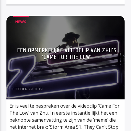
NEWS
EEN OPMERKELIJKE VIDEOCLIP VAN ZHU’S
‘CAME FOR THE LOW’
OCTOBER 29, 2019
Er is veel te bespreken over de videoclip ‘Came For
The Low’ van Zhu. In eerste instantie lijkt het een
beknopte samenvatting te zijn van de ‘meme’ die
het internet brak: ‘Storm Area 51, They Can’t Stop