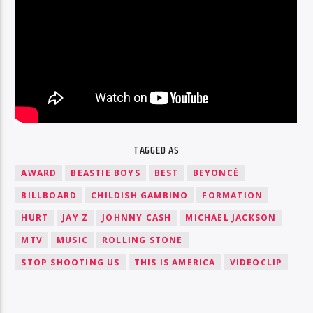
TAGGED AS
AWARD
BEASTIE BOYS
BEST
BEYONCÉ
BILLBOARD
CHILDISH GAMBINO
FORMATION
HURT
JAY Z
JOHNNY CASH
MICHAEL JACKSON
MTV
MUSIC
ROLLING STONE
STOP SHOOTING US
THIS IS AMERICA
VIDEOCLIP