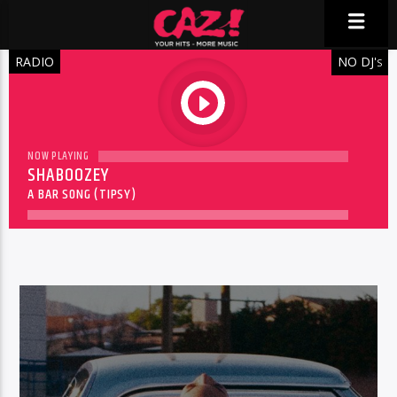
RADIO
NO DJ'
S
play
NOW PLAYING
SHABOOZEY
A BAR SONG (TIPSY)