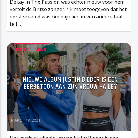
Dekay in The Passion was echter nieuw voor hem,
vertelt de Britse zanger. “Ik moet toegeven dat het
eerst vreemd was om mijn lied in een andere taal
te […]
MUSIC
NEWS
NIEUWE ALBUM JUSTIN BIEBER IS EEN
EERBETOON AAN ZIJN VROUW HAILEY
MARCH 19, 2021
Het zesde studioalbum van Justin Bieber is een