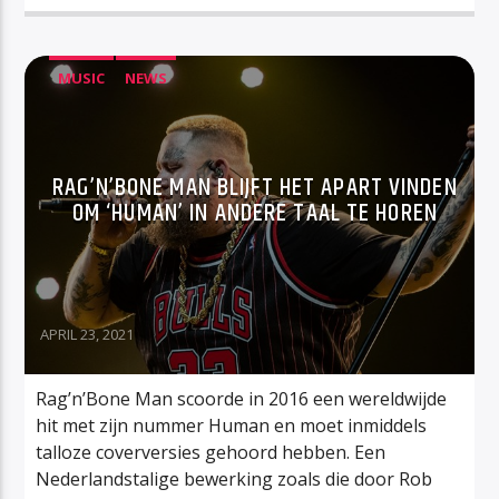
MUSIC
NEWS
RAG’N’BONE MAN BLIJFT HET APART VINDEN
OM ‘HUMAN’ IN ANDERE TAAL TE HOREN
APRIL 23, 2021
Rag’n’Bone Man scoorde in 2016 een wereldwijde
hit met zijn nummer Human en moet inmiddels
talloze coverversies gehoord hebben. Een
Nederlandstalige bewerking zoals die door Rob