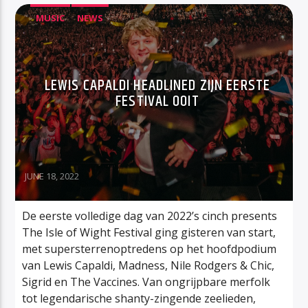
MUSIC
NEWS
LEWIS CAPALDI HEADLINED ZIJN EERSTE
FESTIVAL OOIT
JUNE 18, 2022
De eerste volledige dag van 2022’s cinch presents
The Isle of Wight Festival ging gisteren van start,
met supersterrenoptredens op het hoofdpodium
van Lewis Capaldi, Madness, Nile Rodgers & Chic,
Sigrid en The Vaccines. Van ongrijpbare merfolk
tot legendarische shanty-zingende zeelieden,