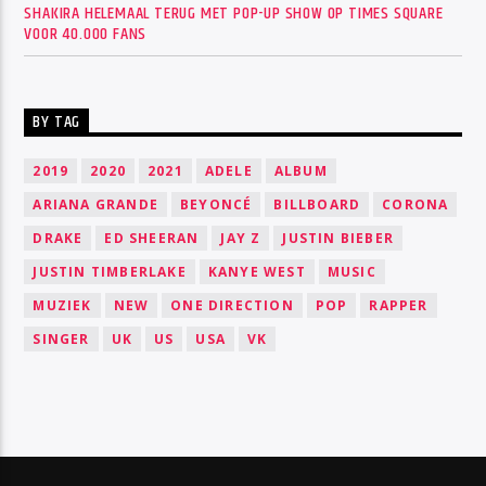
SHAKIRA HELEMAAL TERUG MET POP-UP SHOW OP TIMES SQUARE
VOOR 40.000 FANS
BY TAG
2019
2020
2021
ADELE
ALBUM
ARIANA GRANDE
BEYONCÉ
BILLBOARD
CORONA
DRAKE
ED SHEERAN
JAY Z
JUSTIN BIEBER
JUSTIN TIMBERLAKE
KANYE WEST
MUSIC
MUZIEK
NEW
ONE DIRECTION
POP
RAPPER
SINGER
UK
US
USA
VK