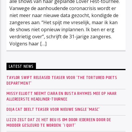
alle shows van haar geplande Lover Fest-tournee.
Vanwege de aanhoudende coronacrisis wordt er
niet meer naar nieuwe data gezocht, kondigde de
zangeres aan. “Het spijt me vreselijk, maar ik kan
de shows niet opnieuw inplannen. Ik ben er erg
verdrietig over”, schrijft de 31-jarige zangeres.
Volgens haar […]
LATEST NEWS
TAYLOR SWIFT RELEASED TEASER VOOR ‘THE TORTURED POETS
DEPARTMENT’
MISSY ELLIOTT NEEMT CIARA EN BUSTA RHYMES MEE OP HAAR
ALLEREERSTE HEADLINER-TOURNEE
DOJA CAT DEELT TEASER VOOR NIEUWE SINGLE ‘MASC’
LIZZO ZEGT DAT ZE HET BEU IS OM DOOR IEDEREEN DOOR DE
MODDER GESLEURD TE WORDEN: ‘I QUIT’