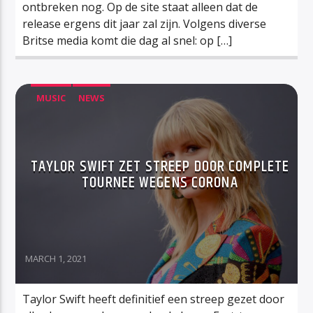
ontbreken nog. Op de site staat alleen dat de
release ergens dit jaar zal zijn. Volgens diverse
Britse media komt die dag al snel: op […]
MUSIC
NEWS
TAYLOR SWIFT ZET STREEP DOOR COMPLETE
TOURNEE WEGENS CORONA
MARCH 1, 2021
Taylor Swift heeft definitief een streep gezet door