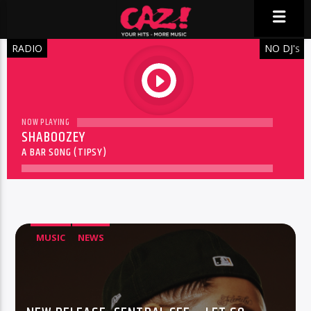
RADIO
NO DJ'
S
play
NOW PLAYING
SHABOOZEY
A BAR SONG (TIPSY)
MUSIC
NEWS