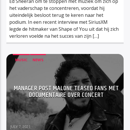
Ed Sheeran om te stoppen met muziek om zich op
het vaderschap te concentreren, voordat hij
uiteindelijk besloot terug te keren naar het
podium. In een recent interview met SiriusXM
legde de hitmaker van Shape of You uit dat hij zich
verloren voelde na het succes van zijn […]
MUSIC
NEWS
MANAGER POST MALONE TEASED FANS MET
DOCUMENTAIRE OVER CONCERT
JULY 7, 2021