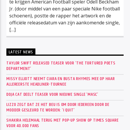
te krijgen American Football speler Odell Beckham
Jr. (door middel van een paar speciale Nike football
schoenen), postte de rapper het artwork en de
officiële releasedatum van zijn aankomende single,
[…]
LATEST NEWS
TAYLOR SWIFT RELEASED TEASER VOOR ‘THE TORTURED POETS
DEPARTMENT’
MISSY ELLIOTT NEEMT CIARA EN BUSTA RHYMES MEE OP HAAR
ALLEREERSTE HEADLINER-TOURNEE
DOJA CAT DEELT TEASER VOOR NIEUWE SINGLE ‘MASC’
LIZZO ZEGT DAT ZE HET BEU IS OM DOOR IEDEREEN DOOR DE
MODDER GESLEURD TE WORDEN: ‘I QUIT’
SHAKIRA HELEMAAL TERUG MET POP-UP SHOW OP TIMES SQUARE
VOOR 40.000 FANS