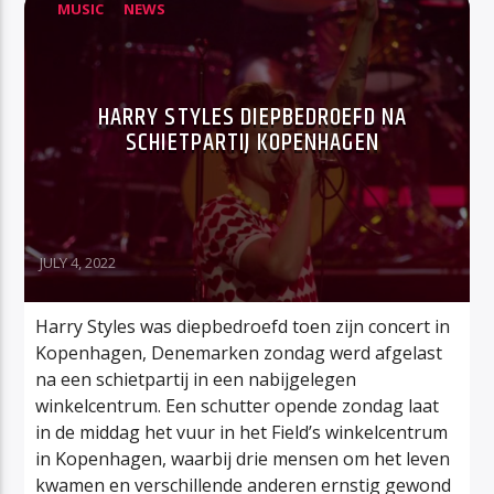
MUSIC
NEWS
HARRY STYLES DIEPBEDROEFD NA
SCHIETPARTIJ KOPENHAGEN
JULY 4, 2022
Harry Styles was diepbedroefd toen zijn concert in
Kopenhagen, Denemarken zondag werd afgelast
na een schietpartij in een nabijgelegen
winkelcentrum. Een schutter opende zondag laat
in de middag het vuur in het Field’s winkelcentrum
in Kopenhagen, waarbij drie mensen om het leven
kwamen en verschillende anderen ernstig gewond