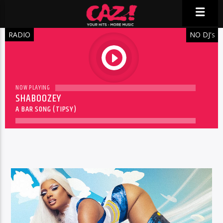
RADIO
NO DJ'
S
play
NOW PLAYING
SHABOOZEY
A BAR SONG (TIPSY)