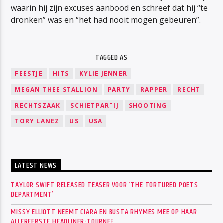
waarin hij zijn excuses aanbood en schreef dat hij “te
dronken” was en “het had nooit mogen gebeuren”.
TAGGED AS
FEESTJE
HITS
KYLIE JENNER
MEGAN THEE STALLION
PARTY
RAPPER
RECHT
RECHTSZAAK
SCHIETPARTIJ
SHOOTING
TORY LANEZ
US
USA
LATEST NEWS
TAYLOR SWIFT RELEASED TEASER VOOR ‘THE TORTURED POETS
DEPARTMENT’
MISSY ELLIOTT NEEMT CIARA EN BUSTA RHYMES MEE OP HAAR
ALLEREERSTE HEADLINER-TOURNEE