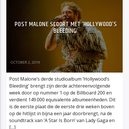
POST MALONE SCOORT MET ‘HOLLYWOOD’S
BLEEDING’
OCTOBER 2, 2019
Post Malone’s derde studioalbum ‘Hollywood’s
Bleeding’ brengt zijn derde achtereenvolgende
week door op nummer 1 op de Billboard 200 en
verdient 149.000 equivalente albumeenheden. Dit
is de eerste plaat die de eerste drie weken boven
op de hitlijst in bijna een jaar doorbrengt, na de
soundtrack van ‘A Star Is Born’ van Lady Gaga en
[…]