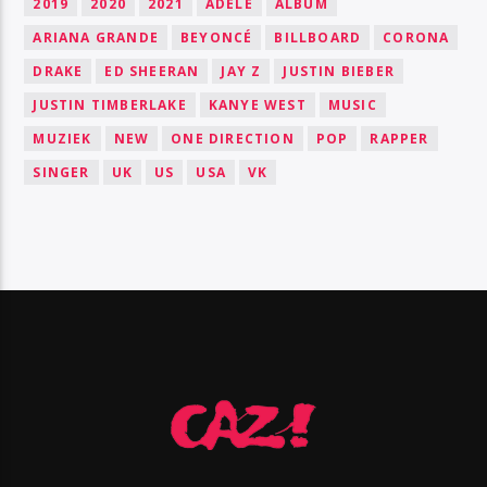
2019
2020
2021
ADELE
ALBUM
ARIANA GRANDE
BEYONCÉ
BILLBOARD
CORONA
DRAKE
ED SHEERAN
JAY Z
JUSTIN BIEBER
JUSTIN TIMBERLAKE
KANYE WEST
MUSIC
MUZIEK
NEW
ONE DIRECTION
POP
RAPPER
SINGER
UK
US
USA
VK