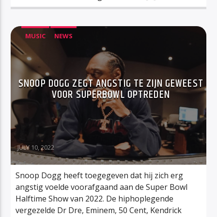
MUSIC
NEWS
SNOOP DOGG ZEGT ANGSTIG TE ZIJN GEWEEST
VOOR SUPERBOWL OPTREDEN
JULY 10, 2022
Snoop Dogg heeft toegegeven dat hij zich erg
angstig voelde voorafgaand aan de Super Bowl
Halftime Show van 2022. De hiphoplegende
vergezelde Dr Dre, Eminem, 50 Cent, Kendrick