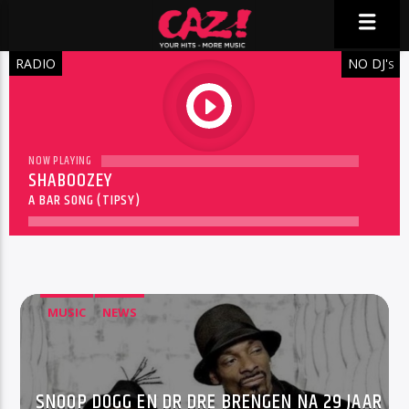
RADIO
NO DJ'
S
play
NOW PLAYING
SHABOOZEY
A BAR SONG (TIPSY)
MUSIC
NEWS
SNOOP DOGG EN DR DRE BRENGEN NA 29 JAAR