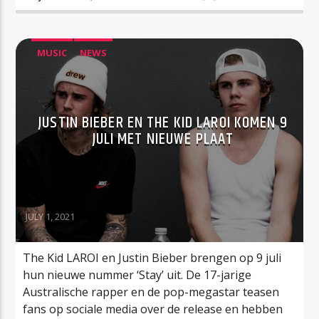
MUSIC
NEWS
JUSTIN BIEBER EN THE KID LAROI KOMEN 9
JULI MET NIEUWE PLAAT
JULY 1, 2021
The Kid LAROI en Justin Bieber brengen op 9 juli
hun nieuwe nummer ‘Stay’ uit. De 17-jarige
Australische rapper en de pop-megastar teasen
fans op sociale media over de release en hebben