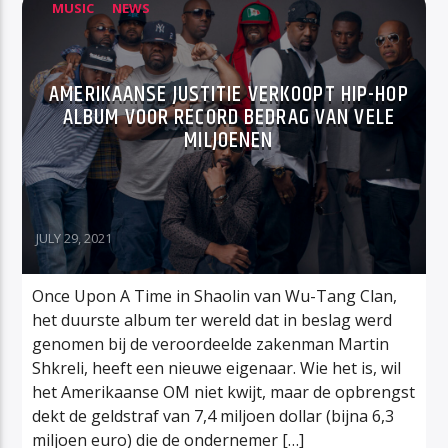
MUSIC
NEWS
AMERIKAANSE JUSTITIE VERKOOPT HIP-HOP
ALBUM VOOR RECORD BEDRAG VAN VELE
MILJOENEN
JULY 29, 2021
Once Upon A Time in Shaolin van Wu-Tang Clan,
het duurste album ter wereld dat in beslag werd
genomen bij de veroordeelde zakenman Martin
Shkreli, heeft een nieuwe eigenaar. Wie het is, wil
het Amerikaanse OM niet kwijt, maar de opbrengst
dekt de geldstraf van 7,4 miljoen dollar (bijna 6,3
miljoen euro) die de ondernemer […]