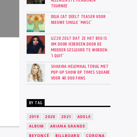
ALLEREERSTE HEADLINER-
TOURNEE
DOJA CAT DEELT TEASER VOOR
NIEUWE SINGLE ‘MASC’
LIZZO ZEGT DAT ZE HET BEU IS
OM DOOR IEDEREEN DOOR DE
MODDER GESLEURD TE WORDEN:
‘I QUIT’
SHAKIRA HELEMAAL TERUG MET
POP-UP SHOW OP TIMES SQUARE
VOOR 40.000 FANS
BY TAG
2019
2020
2021
ADELE
ALBUM
ARIANA GRANDE
BEYONCÉ
BILLBOARD
CORONA