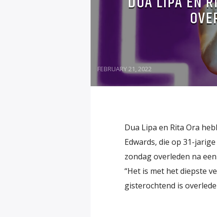
DUA LIPA EN 
OVE
FEBRUARY 21, 2022
Dua Lipa en Rita Ora heb
Edwards, die op 31-jarige
zondag overleden na een “
“Het is met het diepste v
gisterochtend is overlede