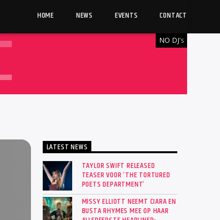
HOME
NEWS
EVENTS
CONTACT
NO DJ'
S
LATEST NEWS
TAYLOR SWIFT RELEASED
TEASER VOOR ‘THE TORTURED
POETS DEPARTMENT’
MISSY ELLIOTT NEEMT CIARA EN
BUSTA RHYMES MEE OP HAAR