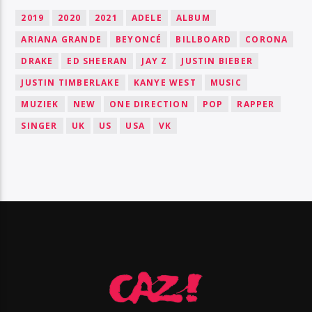
2019
2020
2021
ADELE
ALBUM
ARIANA GRANDE
BEYONCÉ
BILLBOARD
CORONA
DRAKE
ED SHEERAN
JAY Z
JUSTIN BIEBER
JUSTIN TIMBERLAKE
KANYE WEST
MUSIC
MUZIEK
NEW
ONE DIRECTION
POP
RAPPER
SINGER
UK
US
USA
VK