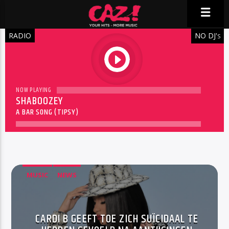
RADIO
NO DJ'
S
play
NOW PLAYING
SHABOOZEY
A BAR SONG (TIPSY)
MUSIC
NEWS
CARDI B GEEFT TOE ZICH SUÏCIDAAL TE