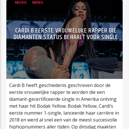
MUSIC
NEWS
CARDI B EERSTE VROUWELIJKE RAPPER DIE
DIAMANTEN STATUS BEHAALT VOOR SINGLE
MARCH 10, 2021
Cardi B heeft geschiedenis geschreven door de
eerste vrouwelijke rapper te worden die een
diamant-gecertificeerde single in Amerika ontving
met haar hit Bodak Yellow. Bodak Yellow, Cardi’s
eerste nummer 1-single, lanceerde haar carrière in
2018 en werd al snel een van de meest succesvolle
hiphopnummers aller tijden. Op dinsdag maakten