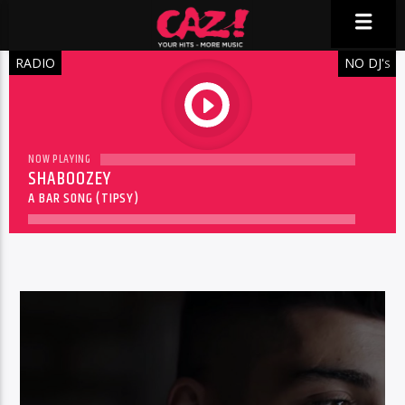
RADIO
NO DJ'
S
play
NOW PLAYING
SHABOOZEY
A BAR SONG (TIPSY)