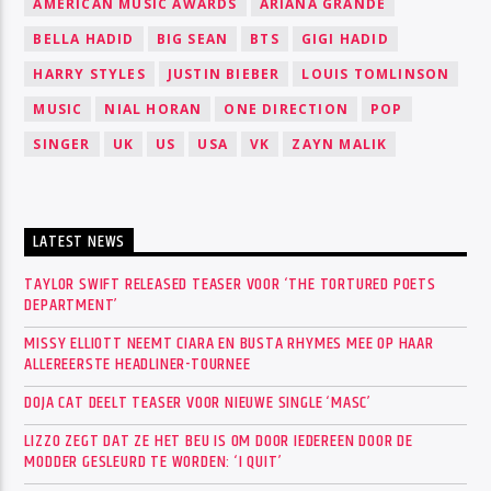
AMERICAN MUSIC AWARDS
ARIANA GRANDE
BELLA HADID
BIG SEAN
BTS
GIGI HADID
HARRY STYLES
JUSTIN BIEBER
LOUIS TOMLINSON
MUSIC
NIAL HORAN
ONE DIRECTION
POP
SINGER
UK
US
USA
VK
ZAYN MALIK
LATEST NEWS
TAYLOR SWIFT RELEASED TEASER VOOR ‘THE TORTURED POETS
DEPARTMENT’
MISSY ELLIOTT NEEMT CIARA EN BUSTA RHYMES MEE OP HAAR
ALLEREERSTE HEADLINER-TOURNEE
DOJA CAT DEELT TEASER VOOR NIEUWE SINGLE ‘MASC’
LIZZO ZEGT DAT ZE HET BEU IS OM DOOR IEDEREEN DOOR DE
MODDER GESLEURD TE WORDEN: ‘I QUIT’