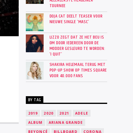
ALLEREERSTE HEADLINER-
TOURNEE
DOJA CAT DEELT TEASER VOOR
NIEUWE SINGLE ‘MASC’
LIZZO ZEGT DAT ZE HET BEU IS
OM DOOR IEDEREEN DOOR DE
MODDER GESLEURD TE WORDEN:
‘I QUIT’
SHAKIRA HELEMAAL TERUG MET
POP-UP SHOW OP TIMES SQUARE
VOOR 40.000 FANS
BY TAG
2019
2020
2021
ADELE
ALBUM
ARIANA GRANDE
BEYONCÉ
BILLBOARD
CORONA