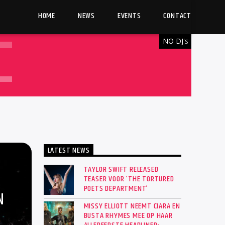
HOME
NEWS
EVENTS
CONTACT
NO DJ'
S
LATEST NEWS
TAYLOR SWIFT RELEASED
TEASER VOOR ‘THE TORTURED
POETS DEPARTMENT’
N
MISSY ELLIOTT NEEMT CIARA EN
BUSTA RHYMES MEE OP HAAR