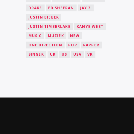
DRAKE
ED SHEERAN
JAY Z
JUSTIN BIEBER
JUSTIN TIMBERLAKE
KANYE WEST
MUSIC
MUZIEK
NEW
ONE DIRECTION
POP
RAPPER
SINGER
UK
US
USA
VK