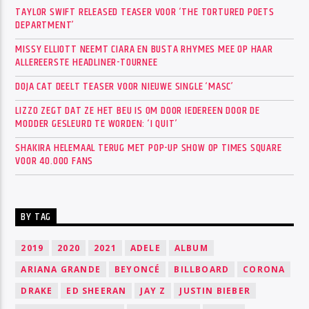
TAYLOR SWIFT RELEASED TEASER VOOR ‘THE TORTURED POETS
DEPARTMENT’
MISSY ELLIOTT NEEMT CIARA EN BUSTA RHYMES MEE OP HAAR
ALLEREERSTE HEADLINER-TOURNEE
DOJA CAT DEELT TEASER VOOR NIEUWE SINGLE ‘MASC’
LIZZO ZEGT DAT ZE HET BEU IS OM DOOR IEDEREEN DOOR DE
MODDER GESLEURD TE WORDEN: ‘I QUIT’
SHAKIRA HELEMAAL TERUG MET POP-UP SHOW OP TIMES SQUARE
VOOR 40.000 FANS
BY TAG
2019
2020
2021
ADELE
ALBUM
ARIANA GRANDE
BEYONCÉ
BILLBOARD
CORONA
DRAKE
ED SHEERAN
JAY Z
JUSTIN BIEBER