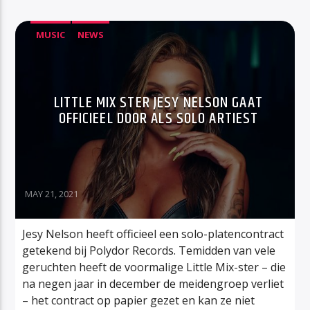
MUSIC
NEWS
LITTLE MIX STER JESY NELSON GAAT
OFFICIEEL DOOR ALS SOLO ARTIEST
MAY 21, 2021
Jesy Nelson heeft officieel een solo-platencontract
getekend bij Polydor Records. Temidden van vele
geruchten heeft de voormalige Little Mix-ster – die
na negen jaar in december de meidengroep verliet
– het contract op papier gezet en kan ze niet