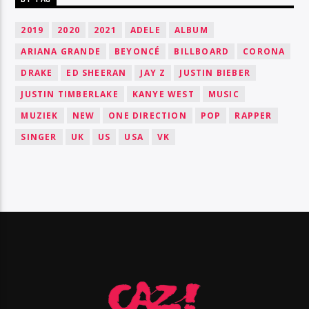
2019
2020
2021
ADELE
ALBUM
ARIANA GRANDE
BEYONCÉ
BILLBOARD
CORONA
DRAKE
ED SHEERAN
JAY Z
JUSTIN BIEBER
JUSTIN TIMBERLAKE
KANYE WEST
MUSIC
MUZIEK
NEW
ONE DIRECTION
POP
RAPPER
SINGER
UK
US
USA
VK