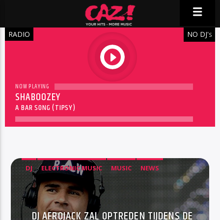
RADIO
NO DJ'
S
play
NOW PLAYING
SHABOOZEY
A BAR SONG (TIPSY)
DJ
ELECTRONIC MUSIC
MUSIC
NEWS
DJ AFROJACK ZAL OPTREDEN TIJDENS DE