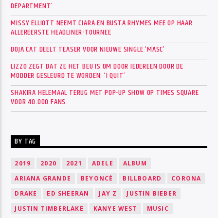
DEPARTMENT’
MISSY ELLIOTT NEEMT CIARA EN BUSTA RHYMES MEE OP HAAR
ALLEREERSTE HEADLINER-TOURNEE
DOJA CAT DEELT TEASER VOOR NIEUWE SINGLE ‘MASC’
LIZZO ZEGT DAT ZE HET BEU IS OM DOOR IEDEREEN DOOR DE
MODDER GESLEURD TE WORDEN: ‘I QUIT’
SHAKIRA HELEMAAL TERUG MET POP-UP SHOW OP TIMES SQUARE
VOOR 40.000 FANS
BY TAG
2019
2020
2021
ADELE
ALBUM
ARIANA GRANDE
BEYONCÉ
BILLBOARD
CORONA
DRAKE
ED SHEERAN
JAY Z
JUSTIN BIEBER
JUSTIN TIMBERLAKE
KANYE WEST
MUSIC