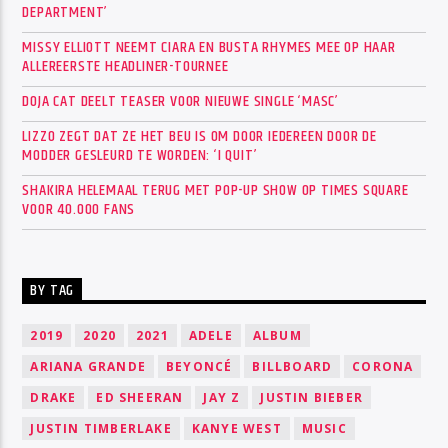
DEPARTMENT’
MISSY ELLIOTT NEEMT CIARA EN BUSTA RHYMES MEE OP HAAR
ALLEREERSTE HEADLINER-TOURNEE
DOJA CAT DEELT TEASER VOOR NIEUWE SINGLE ‘MASC’
LIZZO ZEGT DAT ZE HET BEU IS OM DOOR IEDEREEN DOOR DE
MODDER GESLEURD TE WORDEN: ‘I QUIT’
SHAKIRA HELEMAAL TERUG MET POP-UP SHOW OP TIMES SQUARE
VOOR 40.000 FANS
BY TAG
2019
2020
2021
ADELE
ALBUM
ARIANA GRANDE
BEYONCÉ
BILLBOARD
CORONA
DRAKE
ED SHEERAN
JAY Z
JUSTIN BIEBER
JUSTIN TIMBERLAKE
KANYE WEST
MUSIC