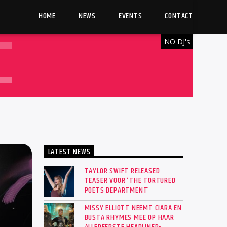
HOME
NEWS
EVENTS
CONTACT
NO DJ'
S
LATEST NEWS
TAYLOR SWIFT RELEASED
TEASER VOOR ‘THE TORTURED
POETS DEPARTMENT’
MISSY ELLIOTT NEEMT CIARA EN
BUSTA RHYMES MEE OP HAAR