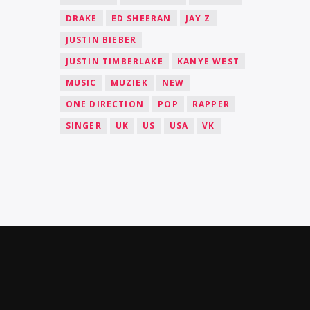
DRAKE
ED SHEERAN
JAY Z
JUSTIN BIEBER
JUSTIN TIMBERLAKE
KANYE WEST
MUSIC
MUZIEK
NEW
ONE DIRECTION
POP
RAPPER
SINGER
UK
US
USA
VK