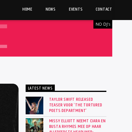
HOME
NEWS
EVENTS
CONTACT
NO DJ'
S
LATEST NEWS
TAYLOR SWIFT RELEASED
TEASER VOOR ‘THE TORTURED
POETS DEPARTMENT’
MISSY ELLIOTT NEEMT CIARA EN
BUSTA RHYMES MEE OP HAAR