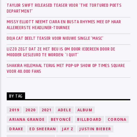
TAYLOR SWIFT RELEASED TEASER VOOR ‘THE TORTURED POETS
DEPARTMENT’
MISSY ELLIOTT NEEMT CIARA EN BUSTA RHYMES MEE OP HAAR
ALLEREERSTE HEADLINER-TOURNEE
DOJA CAT DEELT TEASER VOOR NIEUWE SINGLE ‘MASC’
LIZZO ZEGT DAT ZE HET BEU IS OM DOOR IEDEREEN DOOR DE
MODDER GESLEURD TE WORDEN: ‘I QUIT’
SHAKIRA HELEMAAL TERUG MET POP-UP SHOW OP TIMES SQUARE
VOOR 40.000 FANS
BY TAG
2019
2020
2021
ADELE
ALBUM
ARIANA GRANDE
BEYONCÉ
BILLBOARD
CORONA
DRAKE
ED SHEERAN
JAY Z
JUSTIN BIEBER