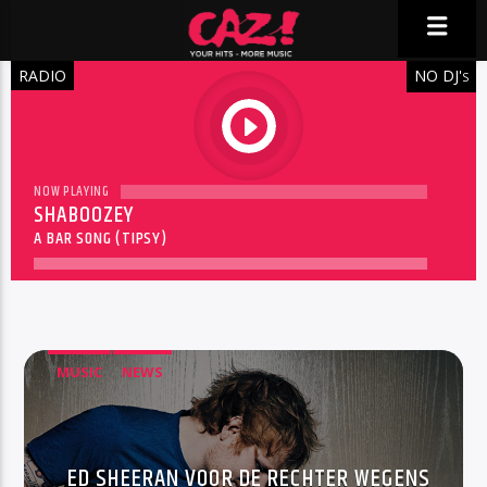
RADIO
NO DJ'
S
play
NOW PLAYING
SHABOOZEY
A BAR SONG (TIPSY)
MUSIC
NEWS
ED SHEERAN VOOR DE RECHTER WEGENS