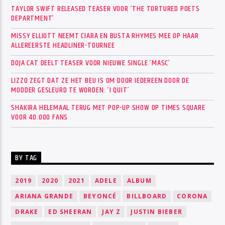
TAYLOR SWIFT RELEASED TEASER VOOR ‘THE TORTURED POETS
DEPARTMENT’
MISSY ELLIOTT NEEMT CIARA EN BUSTA RHYMES MEE OP HAAR
ALLEREERSTE HEADLINER-TOURNEE
DOJA CAT DEELT TEASER VOOR NIEUWE SINGLE ‘MASC’
LIZZO ZEGT DAT ZE HET BEU IS OM DOOR IEDEREEN DOOR DE
MODDER GESLEURD TE WORDEN: ‘I QUIT’
SHAKIRA HELEMAAL TERUG MET POP-UP SHOW OP TIMES SQUARE
VOOR 40.000 FANS
BY TAG
2019
2020
2021
ADELE
ALBUM
ARIANA GRANDE
BEYONCÉ
BILLBOARD
CORONA
DRAKE
ED SHEERAN
JAY Z
JUSTIN BIEBER