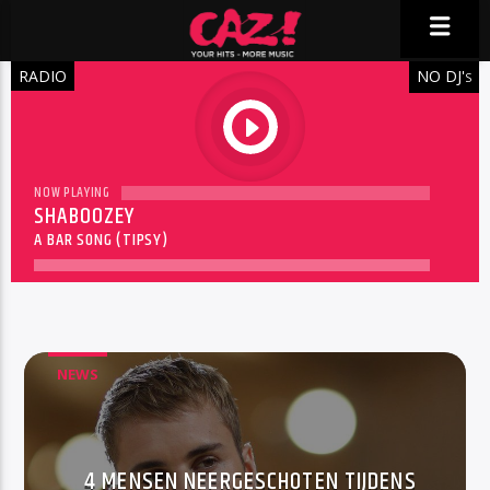
RADIO
NO DJ'
S
play
NOW PLAYING
SHABOOZEY
A BAR SONG (TIPSY)
NEWS
4 MENSEN NEERGESCHOTEN TIJDENS