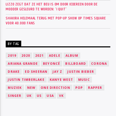
LIZZO ZEGT DAT ZE HET BEU IS OM DOOR IEDEREEN DOOR DE
MODDER GESLEURD TE WORDEN: ‘I QUIT’
SHAKIRA HELEMAAL TERUG MET POP-UP SHOW OP TIMES SQUARE
VOOR 40.000 FANS
BY TAG
2019
2020
2021
ADELE
ALBUM
ARIANA GRANDE
BEYONCÉ
BILLBOARD
CORONA
DRAKE
ED SHEERAN
JAY Z
JUSTIN BIEBER
JUSTIN TIMBERLAKE
KANYE WEST
MUSIC
MUZIEK
NEW
ONE DIRECTION
POP
RAPPER
SINGER
UK
US
USA
VK