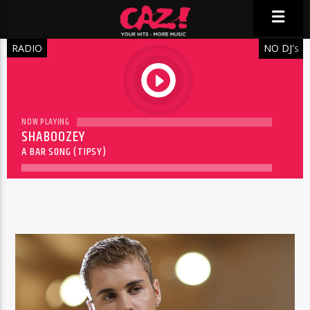
RADIO
NO DJ'
S
play
NOW PLAYING
SHABOOZEY
A BAR SONG (TIPSY)