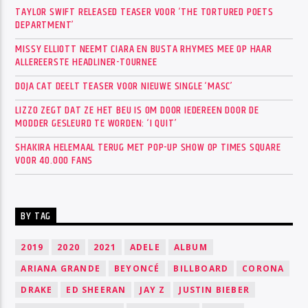
TAYLOR SWIFT RELEASED TEASER VOOR ‘THE TORTURED POETS
DEPARTMENT’
MISSY ELLIOTT NEEMT CIARA EN BUSTA RHYMES MEE OP HAAR
ALLEREERSTE HEADLINER-TOURNEE
DOJA CAT DEELT TEASER VOOR NIEUWE SINGLE ‘MASC’
LIZZO ZEGT DAT ZE HET BEU IS OM DOOR IEDEREEN DOOR DE
MODDER GESLEURD TE WORDEN: ‘I QUIT’
SHAKIRA HELEMAAL TERUG MET POP-UP SHOW OP TIMES SQUARE
VOOR 40.000 FANS
BY TAG
2019
2020
2021
ADELE
ALBUM
ARIANA GRANDE
BEYONCÉ
BILLBOARD
CORONA
DRAKE
ED SHEERAN
JAY Z
JUSTIN BIEBER