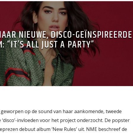
HAAR NIEUWE, DISCO-GEÏNSPIREERDE
: “IT’S ALL JUST A PARTY”
ht geworpen op de sound van haar aankomende, tweede
 ‘disco’-invloeden voor het project onderzocht. De popster
geprezen debuut album ‘New Rules’ uit. NME beschreef de