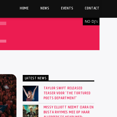
HOME
NEWS
EVENTS
CONTACT
NO DJ'
S
LATEST NEWS
TAYLOR SWIFT RELEASED
TEASER VOOR ‘THE TORTURED
POETS DEPARTMENT’
MISSY ELLIOTT NEEMT CIARA EN
BUSTA RHYMES MEE OP HAAR