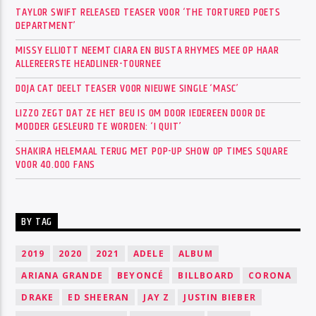
TAYLOR SWIFT RELEASED TEASER VOOR ‘THE TORTURED POETS
DEPARTMENT’
MISSY ELLIOTT NEEMT CIARA EN BUSTA RHYMES MEE OP HAAR
ALLEREERSTE HEADLINER-TOURNEE
DOJA CAT DEELT TEASER VOOR NIEUWE SINGLE ‘MASC’
LIZZO ZEGT DAT ZE HET BEU IS OM DOOR IEDEREEN DOOR DE
MODDER GESLEURD TE WORDEN: ‘I QUIT’
SHAKIRA HELEMAAL TERUG MET POP-UP SHOW OP TIMES SQUARE
VOOR 40.000 FANS
BY TAG
2019
2020
2021
ADELE
ALBUM
ARIANA GRANDE
BEYONCÉ
BILLBOARD
CORONA
DRAKE
ED SHEERAN
JAY Z
JUSTIN BIEBER