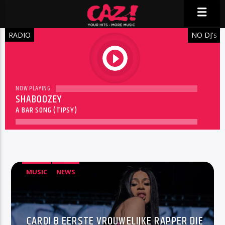
RADIO
NO DJ'
S
play
NOW PLAYING
SHABOOZEY
A BAR SONG (TIPSY)
MUSIC
NEWS
CARDI B EERSTE VROUWELIJKE RAPPER DIE