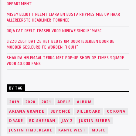
DEPARTMENT’
MISSY ELLIOTT NEEMT CIARA EN BUSTA RHYMES MEE OP HAAR
ALLEREERSTE HEADLINER-TOURNEE
DOJA CAT DEELT TEASER VOOR NIEUWE SINGLE ‘MASC’
LIZZO ZEGT DAT ZE HET BEU IS OM DOOR IEDEREEN DOOR DE
MODDER GESLEURD TE WORDEN: ‘I QUIT’
SHAKIRA HELEMAAL TERUG MET POP-UP SHOW OP TIMES SQUARE
VOOR 40.000 FANS
BY TAG
2019
2020
2021
ADELE
ALBUM
ARIANA GRANDE
BEYONCÉ
BILLBOARD
CORONA
DRAKE
ED SHEERAN
JAY Z
JUSTIN BIEBER
JUSTIN TIMBERLAKE
KANYE WEST
MUSIC