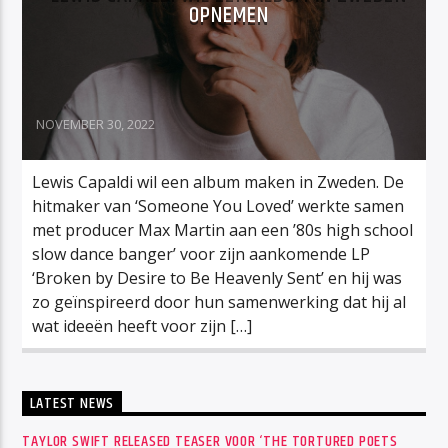
OPNEMEN
NOVEMBER 30, 2022
Lewis Capaldi wil een album maken in Zweden. De
hitmaker van ‘Someone You Loved’ werkte samen
met producer Max Martin aan een ’80s high school
slow dance banger’ voor zijn aankomende LP
‘Broken by Desire to Be Heavenly Sent’ en hij was
zo geïnspireerd door hun samenwerking dat hij al
wat ideeën heeft voor zijn […]
LATEST NEWS
TAYLOR SWIFT RELEASED TEASER VOOR ‘THE TORTURED POETS