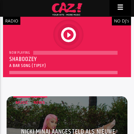
RADIO
NO DJ'
S
play
NOW PLAYING
SHABOOZEY
A BAR SONG (TIPSY)
MUSIC
NEWS
NICKI MINAJ AANGESTELD ALS NIEUWE