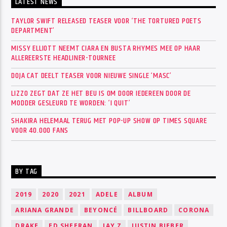
LATEST NEWS
TAYLOR SWIFT RELEASED TEASER VOOR ‘THE TORTURED POETS
DEPARTMENT’
MISSY ELLIOTT NEEMT CIARA EN BUSTA RHYMES MEE OP HAAR
ALLEREERSTE HEADLINER-TOURNEE
DOJA CAT DEELT TEASER VOOR NIEUWE SINGLE ‘MASC’
LIZZO ZEGT DAT ZE HET BEU IS OM DOOR IEDEREEN DOOR DE
MODDER GESLEURD TE WORDEN: ‘I QUIT’
SHAKIRA HELEMAAL TERUG MET POP-UP SHOW OP TIMES SQUARE
VOOR 40.000 FANS
BY TAG
2019
2020
2021
ADELE
ALBUM
ARIANA GRANDE
BEYONCÉ
BILLBOARD
CORONA
DRAKE
ED SHEERAN
JAY Z
JUSTIN BIEBER