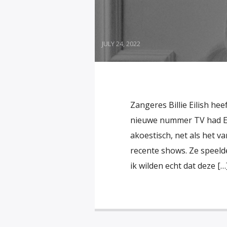
JULY 24, 2022
Zangeres Billie Eilish he
nieuwe nummer TV had Eil
akoestisch, net als het 
recente shows. Ze speel
ik wilden echt dat deze […