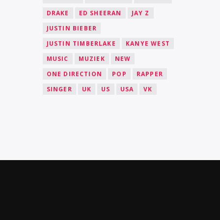
DRAKE
ED SHEERAN
JAY Z
JUSTIN BIEBER
JUSTIN TIMBERLAKE
KANYE WEST
MUSIC
MUZIEK
NEW
ONE DIRECTION
POP
RAPPER
SINGER
UK
US
USA
VK