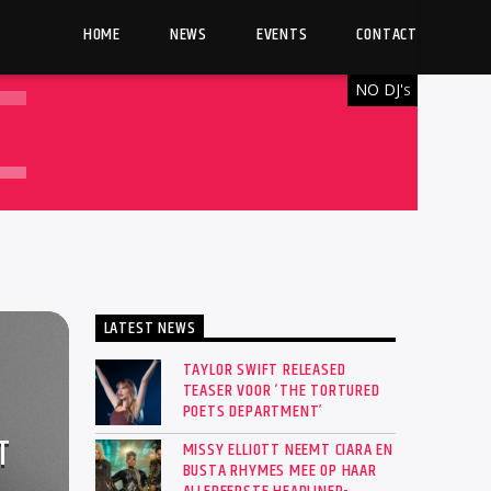
HOME
NEWS
EVENTS
CONTACT
NO DJ'
S
LATEST NEWS
TAYLOR SWIFT RELEASED
TEASER VOOR ‘THE TORTURED
POETS DEPARTMENT’
T
MISSY ELLIOTT NEEMT CIARA EN
BUSTA RHYMES MEE OP HAAR