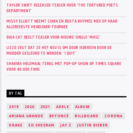
TAYLOR SWIFT RELEASED TEASER VOOR ‘THE TORTURED POETS
DEPARTMENT’
MISSY ELLIOTT NEEMT CIARA EN BUSTA RHYMES MEE OP HAAR
ALLEREERSTE HEADLINER-TOURNEE
DOJA CAT DEELT TEASER VOOR NIEUWE SINGLE ‘MASC’
LIZZO ZEGT DAT ZE HET BEU IS OM DOOR IEDEREEN DOOR DE
MODDER GESLEURD TE WORDEN: ‘I QUIT’
SHAKIRA HELEMAAL TERUG MET POP-UP SHOW OP TIMES SQUARE
VOOR 40.000 FANS
BY TAG
2019
2020
2021
ADELE
ALBUM
ARIANA GRANDE
BEYONCÉ
BILLBOARD
CORONA
DRAKE
ED SHEERAN
JAY Z
JUSTIN BIEBER