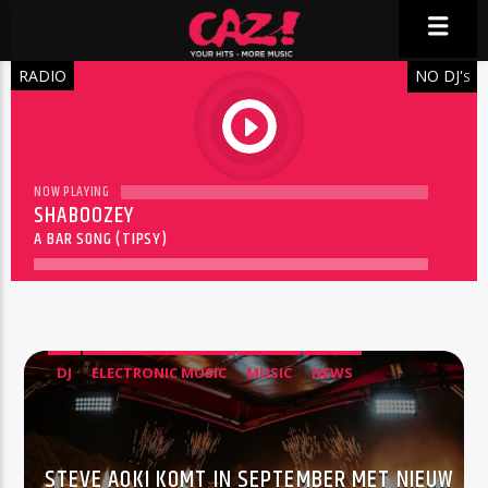
RADIO
NO DJ'
S
play
NOW PLAYING
SHABOOZEY
A BAR SONG (TIPSY)
DJ
ELECTRONIC MUSIC
MUSIC
NEWS
STEVE AOKI KOMT IN SEPTEMBER MET NIEUW