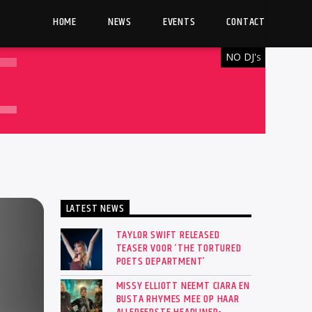
HOME
NEWS
EVENTS
CONTACT
NO DJ'
S
LATEST NEWS
TAYLOR SWIFT RELEASED
TEASER VOOR ‘THE TORTURED
POETS DEPARTMENT’
MISSY ELLIOTT NEEMT CIARA EN
BUSTA RHYMES MEE OP HAAR