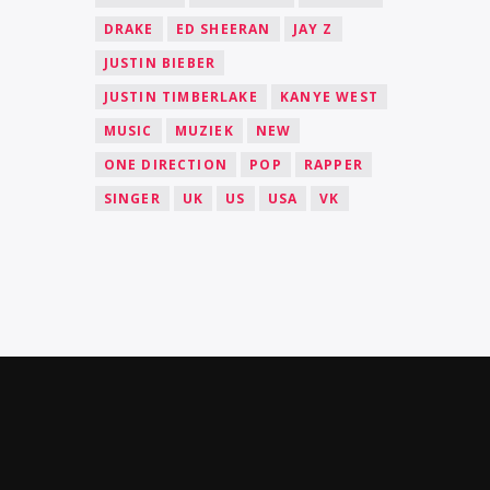
DRAKE
ED SHEERAN
JAY Z
JUSTIN BIEBER
JUSTIN TIMBERLAKE
KANYE WEST
MUSIC
MUZIEK
NEW
ONE DIRECTION
POP
RAPPER
SINGER
UK
US
USA
VK