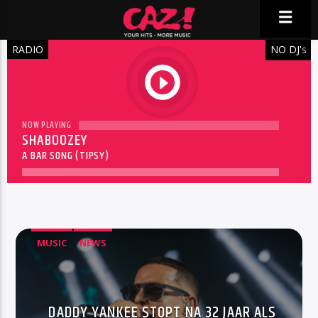
RADIO
NO DJ'
S
play
NOW PLAYING
SHABOOZEY
A BAR SONG (TIPSY)
MUSIC
NEWS
DADDY YANKEE STOPT NA 32 JAAR ALS