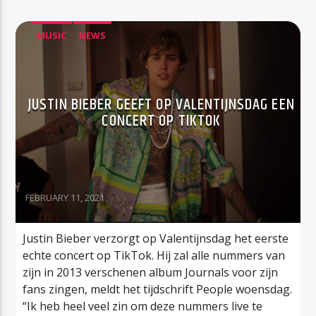
MUSIC
NEWS
JUSTIN BIEBER GEEFT OP VALENTIJNSDAG EEN
CONCERT OP TIKTOK
FEBRUARY 11, 2021
Justin Bieber verzorgt op Valentijnsdag het eerste
echte concert op TikTok. Hij zal alle nummers van
zijn in 2013 verschenen album Journals voor zijn
fans zingen, meldt het tijdschrift People woensdag.
“Ik heb heel veel zin om deze nummers live te