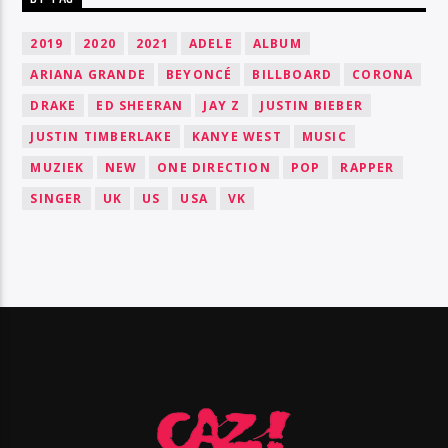
2019
2020
2021
ADELE
ALBUM
ARIANA GRANDE
BEYONCÉ
BILLBOARD
CORONA
DRAKE
ED SHEERAN
JAY Z
JUSTIN BIEBER
JUSTIN TIMBERLAKE
KANYE WEST
MUSIC
MUZIEK
NEW
ONE DIRECTION
POP
RAPPER
SINGER
UK
US
USA
VK