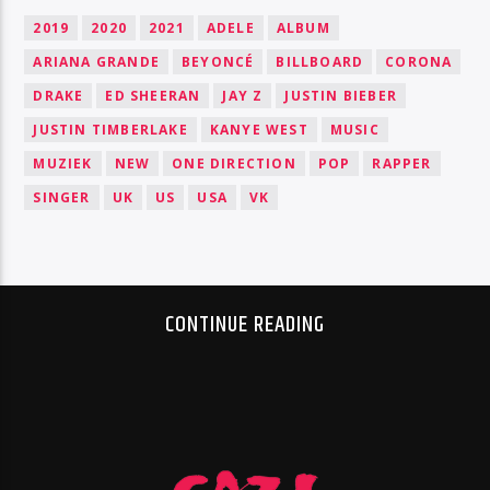
2019
2020
2021
ADELE
ALBUM
ARIANA GRANDE
BEYONCÉ
BILLBOARD
CORONA
DRAKE
ED SHEERAN
JAY Z
JUSTIN BIEBER
JUSTIN TIMBERLAKE
KANYE WEST
MUSIC
MUZIEK
NEW
ONE DIRECTION
POP
RAPPER
SINGER
UK
US
USA
VK
CONTINUE READING