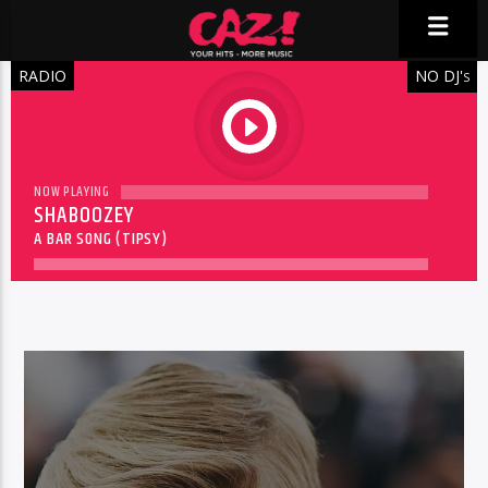
RADIO
NO DJ'
S
play
NOW PLAYING
SHABOOZEY
A BAR SONG (TIPSY)