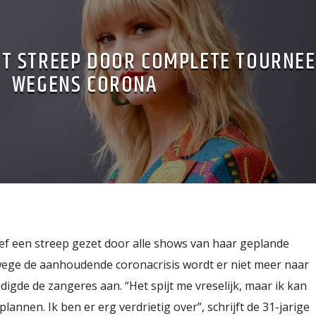
ET STREEP DOOR COMPLETE TOURNEE
WEGENS CORONA
tief een streep gezet door alle shows van haar geplande
ege de aanhoudende coronacrisis wordt er niet meer naar
igde de zangeres aan. “Het spijt me vreselijk, maar ik kan
annen. Ik ben er erg verdrietig over”, schrijft de 31-jarige