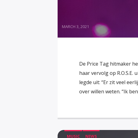
MARCH 3, 2021
De Price Tag hitmaker he
haar vervolg op R.O.S.E. 
legde uit: “Er zit veel ee
over willen weten. “Ik ben
MUSIC
NEWS