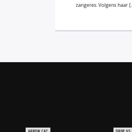
zangeres. Volgens haar [
ARROW CAZ
DROP US 