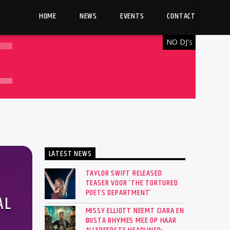
HOME
NEWS
EVENTS
CONTACT
NO DJ'
S
LATEST NEWS
TAYLOR SWIFT RELEASED
TEASER VOOR ‘THE TORTURED
POETS DEPARTMENT’
AL
MISSY ELLIOTT NEEMT CIARA EN
BUSTA RHYMES MEE OP HAAR