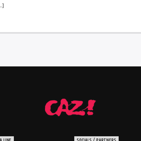
…]
A LINE
SOCIALS / PARTNERS