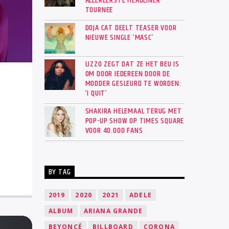
ALLEREERSTE HEADLINER-
TOURNEE
DOJA CAT DEELT TEASER VOOR
NIEUWE SINGLE ‘MASC’
LIZZO ZEGT DAT ZE HET BEU IS
OM DOOR IEDEREEN DOOR DE
MODDER GESLEURD TE WORDEN:
‘I QUIT’
SHAKIRA HELEMAAL TERUG MET
POP-UP SHOW OP TIMES SQUARE
VOOR 40.000 FANS
BY TAG
2019
2020
2021
ADELE
ALBUM
ARIANA GRANDE
BEYONCÉ
BILLBOARD
CORONA