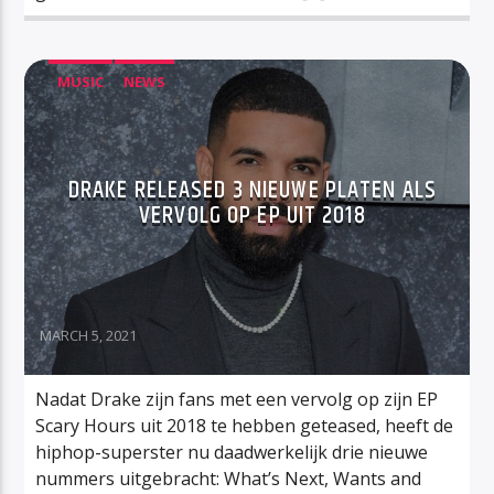
MUSIC
NEWS
DRAKE RELEASED 3 NIEUWE PLATEN ALS
VERVOLG OP EP UIT 2018
MARCH 5, 2021
Nadat Drake zijn fans met een vervolg op zijn EP
Scary Hours uit 2018 te hebben geteased, heeft de
hiphop-superster nu daadwerkelijk drie nieuwe
nummers uitgebracht: What’s Next, Wants and