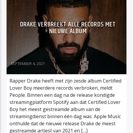
DRAKE VERBREEKT ALLE RECORDS MET
NIEUWE ALBUM
SEPTEMBER 4, 2021
Rapper Drake heeft met zijn zesde album Certified
Lover Boy meerdere records verbroken, meldt
People. Binnen een dag na de release kondigde
streamingplatform Spotify aan dat Certified Lover
Boy het meest gestreamde album van de
streamingdienst binnen één dag was. Apple Music
onthulde dat de nieuwe release Drake de meest
gestreamde artiest van 2021 en […]