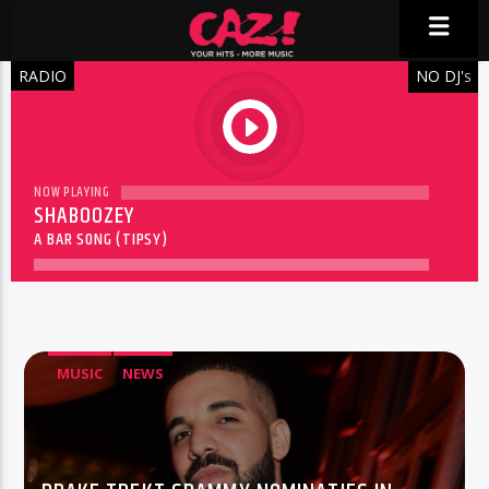
RADIO
NO DJ'
S
play
NOW PLAYING
SHABOOZEY
A BAR SONG (TIPSY)
MUSIC
NEWS