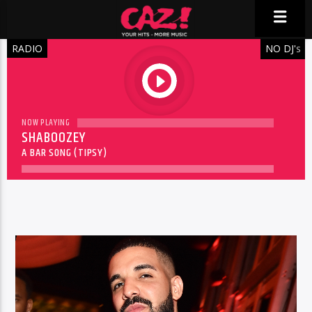
RADIO
NO DJ'
S
play
NOW PLAYING
SHABOOZEY
A BAR SONG (TIPSY)