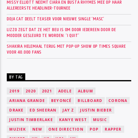
MISSY ELLIOTT NEEMT CIARA EN BUSTA RHYMES MEE OP HAAR
ALLEREERSTE HEADLINER-TOURNEE
DOJA CAT DEELT TEASER VOOR NIEUWE SINGLE ‘MASC’
LIZZO ZEGT DAT ZE HET BEU IS OM DOOR IEDEREEN DOOR DE
MODDER GESLEURD TE WORDEN: ‘I QUIT’
SHAKIRA HELEMAAL TERUG MET POP-UP SHOW OP TIMES SQUARE
VOOR 40.000 FANS
BY TAG
2019
2020
2021
ADELE
ALBUM
ARIANA GRANDE
BEYONCÉ
BILLBOARD
CORONA
DRAKE
ED SHEERAN
JAY Z
JUSTIN BIEBER
JUSTIN TIMBERLAKE
KANYE WEST
MUSIC
MUZIEK
NEW
ONE DIRECTION
POP
RAPPER