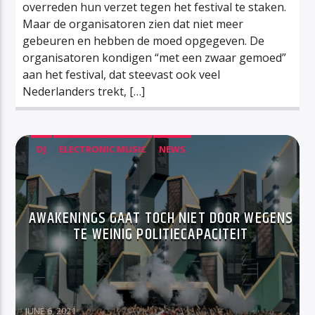
overreden hun verzet tegen het festival te staken.
Maar de organisatoren zien dat niet meer
gebeuren en hebben de moed opgegeven. De
organisatoren kondigen “met een zwaar gemoed”
aan het festival, dat steevast ook veel
Nederlanders trekt, […]
DJ
ELECTRONIC MUSIC
NEWS
AWAKENINGS GAAT TOCH NIET DOOR WEGENS
TE WEINIG POLITIECAPACITEIT
JUNE 6, 2021