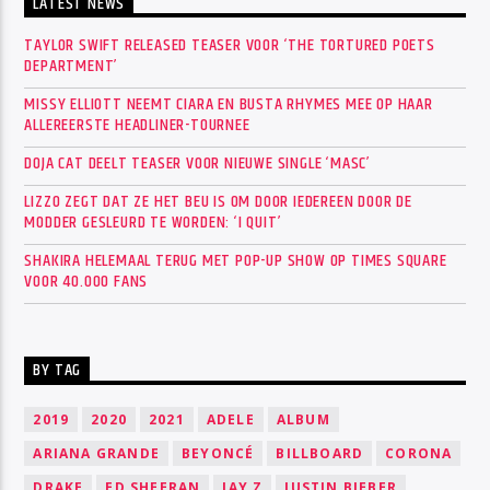
LATEST NEWS
TAYLOR SWIFT RELEASED TEASER VOOR ‘THE TORTURED POETS
DEPARTMENT’
MISSY ELLIOTT NEEMT CIARA EN BUSTA RHYMES MEE OP HAAR
ALLEREERSTE HEADLINER-TOURNEE
DOJA CAT DEELT TEASER VOOR NIEUWE SINGLE ‘MASC’
LIZZO ZEGT DAT ZE HET BEU IS OM DOOR IEDEREEN DOOR DE
MODDER GESLEURD TE WORDEN: ‘I QUIT’
SHAKIRA HELEMAAL TERUG MET POP-UP SHOW OP TIMES SQUARE
VOOR 40.000 FANS
BY TAG
2019
2020
2021
ADELE
ALBUM
ARIANA GRANDE
BEYONCÉ
BILLBOARD
CORONA
DRAKE
ED SHEERAN
JAY Z
JUSTIN BIEBER